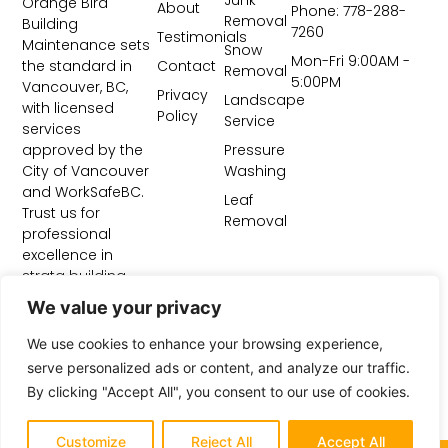
Orange Bird
About
Phone: 778-288-
Removal
Building
7260
Testimonials
Maintenance sets
Snow
Mon-Fri 9:00AM -
Contact
the standard in
Removal
5:00PM
Vancouver, BC,
Privacy
Landscape
with licensed
Policy
Service
services
Pressure
approved by the
Washing
City of Vancouver
and WorkSafeBC.
Leaf
Trust us for
Removal
professional
excellence in
strata building
maintenance and
We value your privacy
construction site
cleanup.
We use cookies to enhance your browsing experience,
serve personalized ads or content, and analyze our traffic.
By clicking "Accept All", you consent to our use of cookies.
Customize
Reject All
Accept All