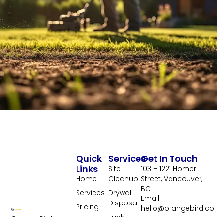
Quick
Services
Get In Touch
Links
Site
103 – 1221 Homer
Home
Cleanup
Street, Vancouver,
BC
Services
Drywall
Email:
Disposal
Pricing
hello@orangebird.co
Junk